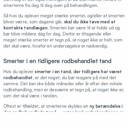
smerterne fra dag til dag oven på behandlingen.
Så hvis du oplever meget stærke smerter, og/eller at smerten
bliver værre, som dagene går,
skal du ikke tøve med at
kontakte tandlægen
. Smerten bør være til at holde ud og
bør blive mildere dag for dag. Derfor er tiltagende eller
meget stærke smerter et tegn på, at noget ikke er helt, som
det skal være, hvorfor en undersøgelse er nødvendig.
Smerter i en tidligere rodbehandlet tand
Hvis du oplever
smerter i en tand, der tidligere har været
rodbehandlet
, er det noget, du bør reagere på med det
samme. Det kan ske både måneder eller år efter den initiale
rodbehandling, men er desværre et tegn på, at noget ikke er,
som det skal være i tanden.
Oftest er tilfældet, at smerterne skyldes en
ny betændelse i
den rodbehandlede tand
– enten fordi rodbehandlingen er
blevet utæt, eller fordi tanden ikke blev renset fuldkomment
for bakterier i første omgang.