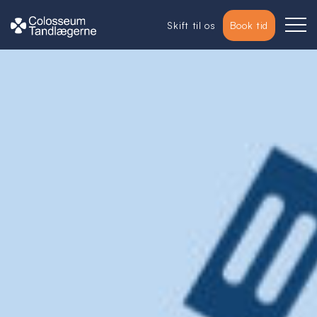
Skift til os
Book tid