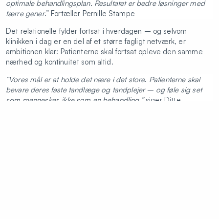
optimale behandlingsplan. Resultatet er bedre løsninger med
færre gener
.” Fortæller Pernille Stampe
Det relationelle fylder fortsat i hverdagen – og selvom
klinikken i dag er en del af et større fagligt netværk, er
ambitionen klar: Patienterne skal fortsat opleve den samme
nærhed og kontinuitet som altid.
“Vores mål er at holde det nære i det store
.
Patienterne skal
bevare deres faste tandlæge og tandplejer – og føle sig set
som mennesker, ikke som en behandling.”
siger Ditte
Andersen
Tandpleje med mening
Som en del af Colosseum Tandlægerne tager personaletogså
et socialt ansvar. Colosseum samarbejder med Tandsundhed
Uden Grænser, der arbejder for at forbedre livsmulighederne
for børn i verdens fattigste lande.
”
Med vores viden om, hvor stor betydning tandsundhed har for
trivsel og generel sundhed, betyder det meget for os som