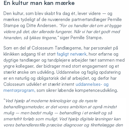
En kultur man kan mærke
Den kultur, som blev skabt fra dag ét, lever videre – og
mærkes tydeligt af de nuværende partnertandlæger Pernille
Stampe og Ditte Andersen.
“For os handler det om at bygge
videre på det, der allerede fungerer. Når vi har det godt med
hinanden, så lykkes tingene,”
siger Pernille Stampe.
Som en del af Colosseum Tandlægerne, har personalet på
klinikken adgang til et stort
fagligt netværk
, hvor erfarne og
dygtige tandlæger og tandplejere arbejder tæt sammen med
yngre kollegaer, der bidrager med stort engagement og et
stærkt ønske om udvikling. Uddannelse og faglig opdatering
er en naturlig og obligatorisk del af arbejdet, og derfor har
Colosseum udviklet et stærkt internt
uddannelses- og
mentorprogram,
som sikrer løbende kompetenceudvikling.
”
Ved hjælp af moderne teknologier og de nyeste
behandlingsmetoder, er det vores ambition at opnå mindst
mulig – men bedst mulig – behandling i et enkelt og så
smertefrit forløb som muligt. Ved hjælp digitale løsninger kan
vores behandlerestille præcise diagnoser og tilrettelægge den