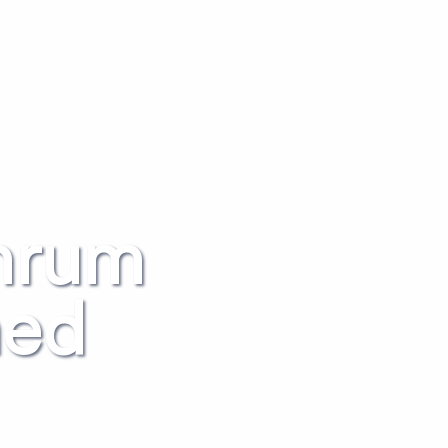
emrum
med