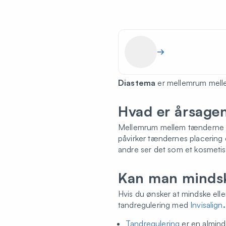
→
Diastema
er mellemrum melle
Hvad er årsage
Mellemrum mellem tænderne kan
påvirker tændernes placering
andre ser det som et kosmetisk
Kan man mindsk
Hvis du ønsker at mindske elle
tandregulering med
Invisalign
Tandregulering
er en almind