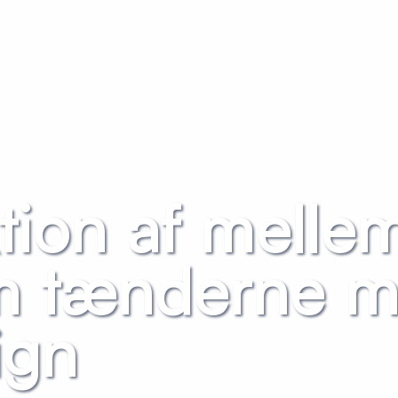
tion af mell
m tænderne 
ign