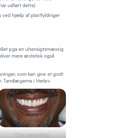
 har udført dette)
ved hjælp af plastfyldniger
stået pga en uhensigtsmæssig
bliver mere æstetisk også
sninger, som kan give et godt
m Tandlægerne i Herlev
Efter behandling