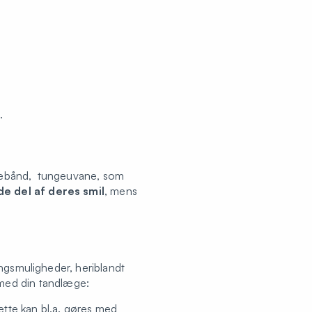
.
æbebånd, tungeuvane, som
 del af deres smil
, mens
ingsmuligheder, heriblandt
med din tandlæge:
ette kan bl.a. gøres med