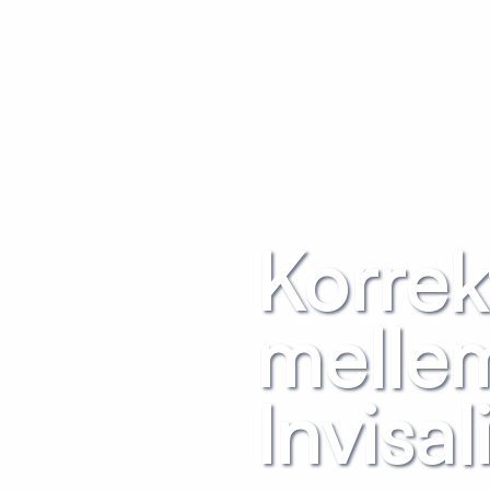
Korrek
melle
Invisal