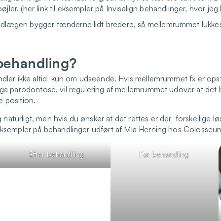
 bøjler. (her link til eksempler på Invisalign behandlinger, hvor jeg
ndlægen bygger tænderne lidt bredere, så mellemrummet lukkes 
behandling?
ndler ikke altid kun om udseende. Hvis mellemrummet fx er op
pga parodontose, vil regulering af mellemrummet udover at det 
 position.
turligt, men hvis du ønsker at det rettes er der forskellige lø
 eksempler på behandlinger udført af Mia Herning hos Colosseu
Efter behandling
Før behandling