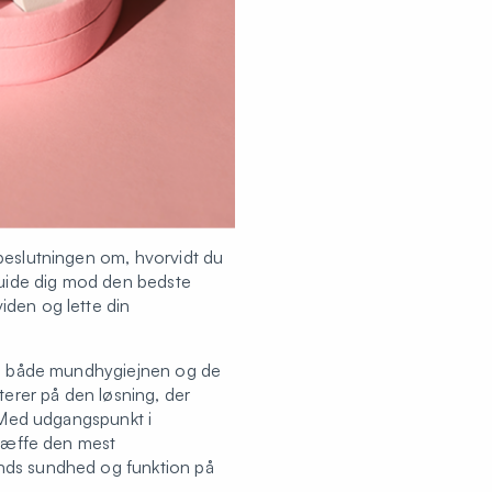
 beslutningen om, hvorvidt du
 guide dig mod den bedste
iden og lette din
kal både mundhygiejnen og de
terer på den løsning, der
. Med udgangspunkt i
træffe den mest
ands sundhed og funktion på