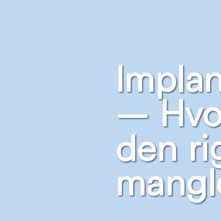
Implan
– Hvo
den ri
mangl