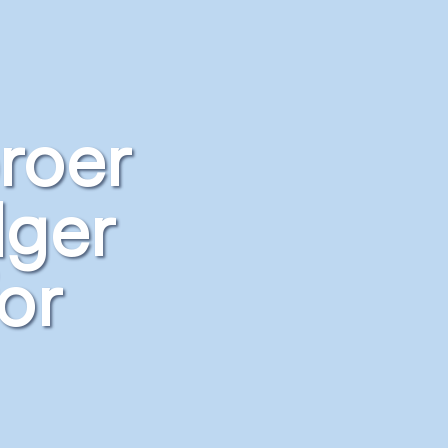
roer
ger
or