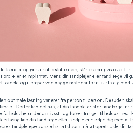
nde tænder og ønsker at erstatte dem, står du muligvis over for
 bro eller et implantat. Mens din tandplejer eller tandlæge vil
kel fordele og ulemper ved begge metoder for at ruste dig med v
 den optimale løsning varierer fra person til person. Desuden s
male. Derfor kan det ske, at din tandplejer eller tandlæge insis
e forhold, herunder din livsstil og forventninger til holdbarhed
sk erfaring kan din tandlæge eller tandplejer hjælpe dig med at 
ores tandplejepersonale har altid som mål at opretholde din t