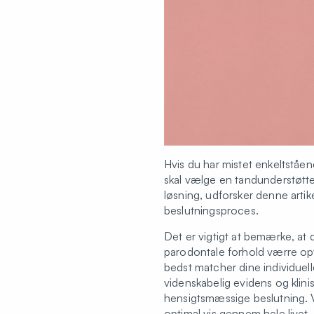
Hvis du har mistet enkeltståe
skal vælge en tandunderstøttet
løsning, udforsker denne arti
beslutningsproces.
Det er vigtigt at bemærke, at
parodontale forhold værre opti
bedst matcher dine individuell
videnskabelig evidens og klini
hensigtsmæssige beslutning. V
optimal vis gennem hele livet.