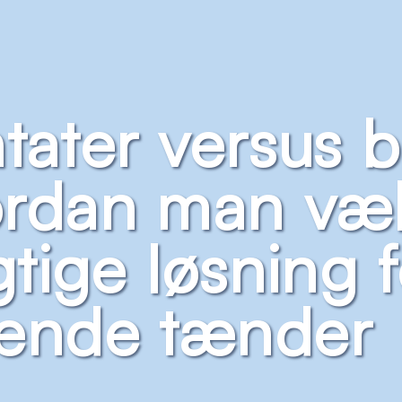
tater versus b
rdan man væl
gtige løsning f
ende tænder