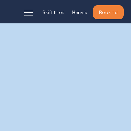
Skift til os
Henvis
Book tid